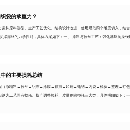
编织袋的承重力？
力需从原料选型、生产工艺优化、结构设计改进、使用规范四个维度切入，结合
化发挥扁丝的力学性能，具体方案如下：一、 原料与拉丝工艺：强化基础抗拉强
度 PP 牌号，其拉伸强度比普通 PP 更高；若需更高韧性，可添加 5%-10%
程中的主要损耗总结
程（原辅料→拉丝→织布→涂膜→裁剪→印刷→缝纫→内袋→检验→整理→打包
归纳为工艺固有损耗、换产调整损耗、质量剔除损耗三大类，具体明细如下：一
料编织袋原料损耗的主要工序，损耗集中在 4 个节点：熔融挤出损耗：挤出膜