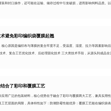
灌装和封口操作，还可能在运输、储存过程中引发破损，进而影响饲料品质。以
精准判断编织袋尺寸是否达标：一、精准测量袋子主体长宽
技术避免彩印编织袋覆膜起翘
，核心原因是编织布与薄膜的复合牢度不足，受温度、湿度、拉力等因素影响后
理技术、复合工艺优化技术、后处理固化技术 三大类技术手段，从源头到成品全
下：一、 基材预处理技术：提升编织布与薄膜的附着力基础这是避免覆膜起翘
袋结合了彩印和覆膜工艺
款应用广泛的包装材料，核心优势在于融合了彩印与覆膜两大工艺，兼具实用性
及工艺层面的局限，具体特性如下：防潮防霉性能优异：覆膜工艺能在编织袋表
外界水分侵入，从根源上避免包装内物料受潮、霉变，尤其适配潮湿环境或需长