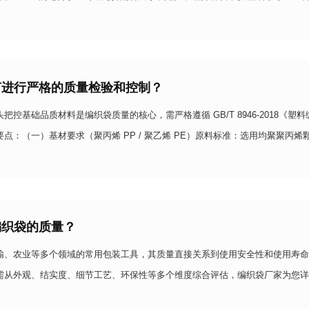
高，减少使用中撕裂风险），特殊形状（如梯形袋）需标注纹理走向。材质适配
何进行严格的质量检验和控制？
把控基础品质材料是编织袋质量的核心，需严格遵循 GB/T 8946-2018《塑
点：（一）基材要求（聚丙烯 PP / 聚乙烯 PE）原料标准：选用均聚聚丙烯
n）或高密度聚乙烯颗粒（密度 0.94-0.96g/cm³），纯度≥99%，无杂质、受潮结块现
编织袋的质量？
输、农业等多个领域的常用包装工具，其质量直接关系到使用安全性和使用寿命
需从外观、结实度、细节工艺、环保性等多个维度综合评估，编织袋厂家为您详
：从表层判断基础品质优质编织袋的外观是其良好品质的直观体现，核心观察两