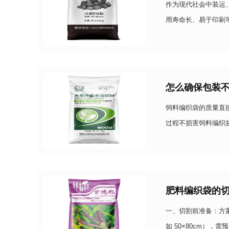
作为现代社会中装运
用寿命长、易于印刷
大小、厚度等多种因
怎么确保包装
饲料编织袋的质量直
过程不损害饲料编织
的管控措施，具体如
肥料编织袋的
一、切割前准备：方
如 50×80cm），