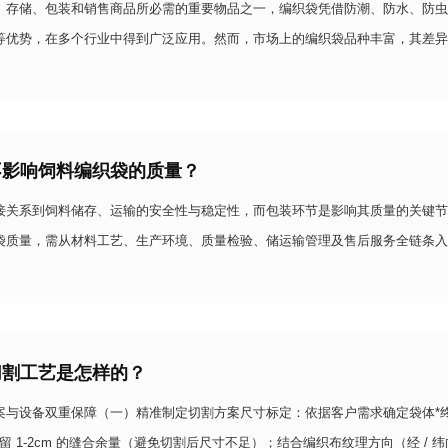
、存储、包装和销售商品所必需的重要物品之一，编织袋凭借防潮、防水、防虫
等优势，在多个行业中得到广泛应用。然而，市场上的编织袋品种丰富，其差异
素决定。对于水泥行业而言，专用编织袋的定制化需求尤为
不影响饲料编织袋的质量？
接关系到饲料储存、运输的安全性与稳定性，而包装环节是影响其质量的关键节
袋质量，需从材料工艺、生产环境、质量检验、储运输管理及售后服务全链条入
下：一、优选适配的材料与工艺，筑牢质量基础 &n
切割工艺是怎样的？
案与设备双重保障（一）精准制定切割方案尺寸标定：依据客户需求确定袋体*终尺
需预留 1-2cm 的缝合余量（避免切割后尺寸不足）；结合编织布纹理方向（经 / 