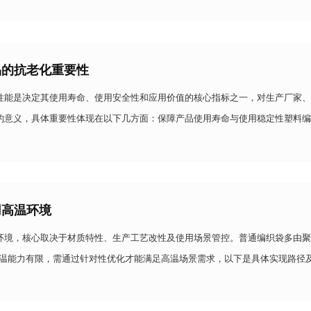
品的抗老化重要性
性能是决定其使用寿命、使用安全性和应用价值的核心指标之一，对生产厂家、
的意义，具体重要性体现在以下几方面：保障产品使用寿命与使用稳定性塑料编
聚乙烯（PE），这类高分子材料在阳光紫外线照射、高温高湿
用高温环境
环境，核心取决于材质特性、生产工艺改性及使用场景管控。普通编织袋多由聚
耐温能力有限，需通过针对性优化才能满足高温场景需求，以下是具体实现路径
耐高温基础 不同材质编织袋的耐高