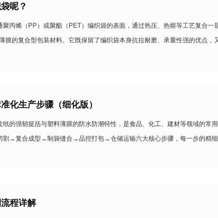
织袋呢？
通聚丙烯（PP）或聚酯（PET）编织袋的表面，通过热压、热熔等工艺复合一
料薄膜的复合型包装材料。它既保留了编织袋本身抗拉耐磨、承重性强的优点，
污的功能，同时还能提升表面平整度，便于印刷图案和文字，
标准化生产步骤（细化版）
皮纸的强韧挺括与塑料薄膜的防水防潮特性，是食品、化工、建材等领域的常用
切割→复合成型→制袋缝合→品控打包→仓储运输六大核心步骤，每一步的精细
准备与质检核心原材料牛皮纸：根据用途选择对应克重（如
制流程详解